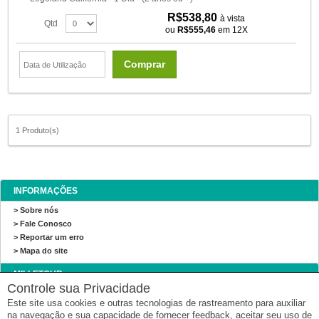
R$538,80
à vista
Qtd
ou
R$555,46
em 12X
Comprar
1 Produto(s)
INFORMAÇÕES
> Sobre nós
> Fale Conosco
> Reportar um erro
> Mapa do site
MILLETOUR
Controle sua Privacidade
Milletour
Este site usa cookies e outras tecnologias de rastreamento para auxiliar
RUA TRONCA, 2656 - SALA 17 - CENTRO - CAXIAS DO SUL - RIO GRANDE DO
na navegação e sua capacidade de fornecer feedback, aceitar seu uso de
SUL