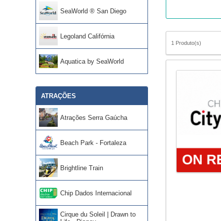
SeaWorld ® San Diego
Legoland Califórnia
1 Produto(s)
Aquatica by SeaWorld
ATRAÇÕES
Atrações Serra Gaúcha
Beach Park - Fortaleza
Brightline Train
Chip Dados Internacional
Cirque du Soleil | Drawn to