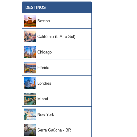
DESTINOS
Boston
Califórnia (L.A. e Sul)
Chicago
Flórida
Londres
Miami
New York
Serra Gaúcha - BR