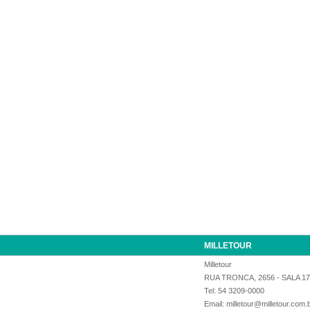
MILLETOUR
Milletour
RUA TRONCA, 2656 - SALA 1
Tel: 54 3209-0000
Email: milletour@milletour.com.