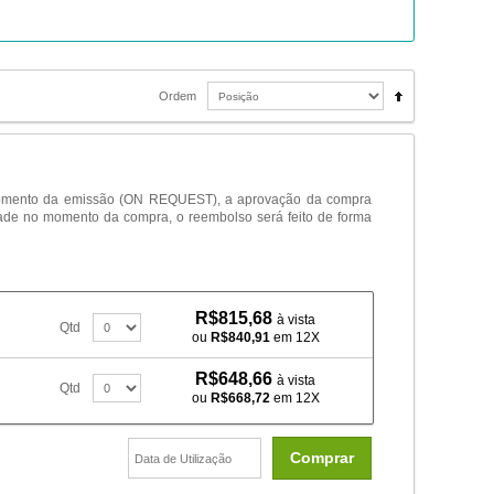
Ordem
o momento da emissão (ON REQUEST), a aprovação da compra
dade no momento da compra, o reembolso será feito de forma
R$815,68
à vista
Qtd
ou
R$840,91
em 12X
R$648,66
à vista
Qtd
ou
R$668,72
em 12X
Comprar