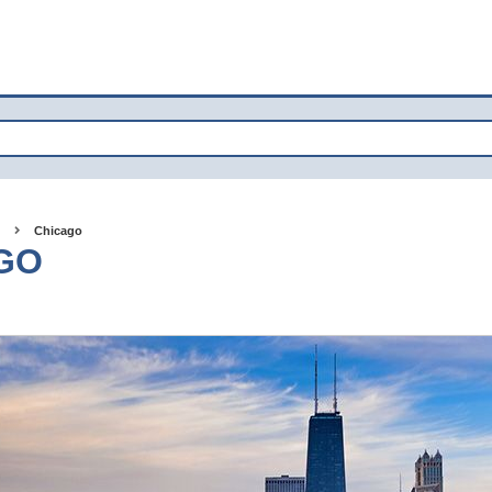
Chicago
GO